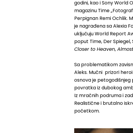
godini, kao i Sony World O
magazinu Time „Fotograf 
Perpignan Remi Ochlik. Ma
je nagrađena sa Alexia Fo
uključuju World Report Awa
poput Time, Der Spiegel, 
Closer to Heaven
,
Almost
Sa problematikom zavisnos
Aleks. Mučni prizori hero
osnova je petogodišnjeg 
povratka iz dubokog ambis
Iz mračnih podruma i zad
Realistične i brutalno iskr
početkom.