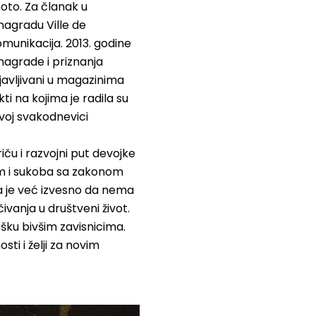
hoto. Za članak u
nagradu Ville de
omunikacija. 2013. godine
nagrade i priznanja
bjavljivani u magazinima
i na kojima je radila su
hovoj svakodnevici
ču i razvojni put devojke
tem i sukoba sa zakonom
a je već izvesno da nema
vanja u društveni život.
šku bivšim zavisnicima.
sti i želji za novim