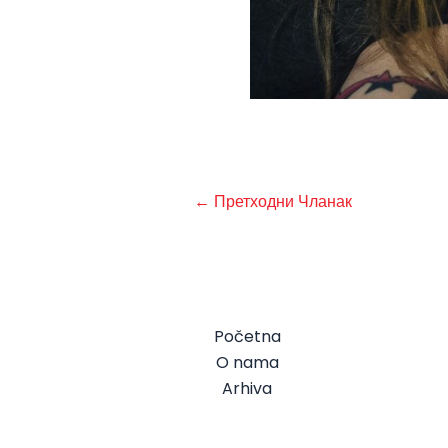
←
Претходни Чланак
Početna
O nama
Arhiva