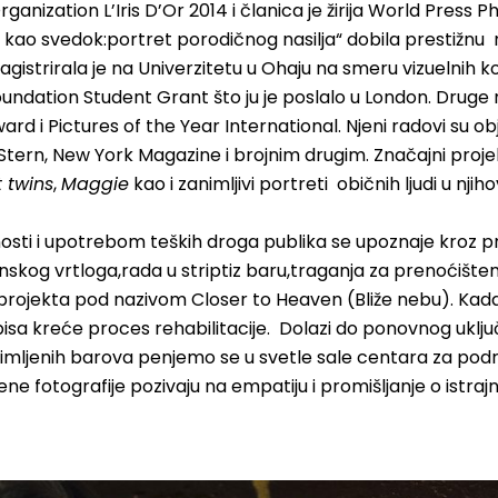
rganization L’Iris D’Or 2014 i članica je žirija World Press P
kao svedok:portret porodičnog nasilja“ dobila prestižnu 
gistrirala je na Univerzitetu u Ohaju na smeru vizuelnih k
undation Student Grant što ju je poslalo u London. Druge 
rd i Pictures of the Year International. Njeni radovi su o
Stern, New York Magazine i brojnim drugim. Značajni projekt
 twins
,
Maggie
kao i zanimljivi portreti običnih ljudi u nji
ti i upotrebom teških droga publika se upoznaje kroz pri
inskog vrtloga,rada u striptiz baru,traganja za prenoćiš
projekta pod nazivom Closer to Heaven (Bliže nebu). Kad
a kreće proces rehabilitacije. Dolazi do ponovnog uključi
imljenih barova penjemo se u svetle sale centara za podr
ene fotografije pozivaju na empatiju i promišljanje o istrajno