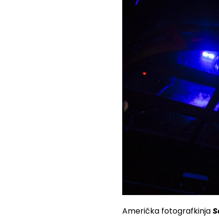
Američka fotografkinja​
S