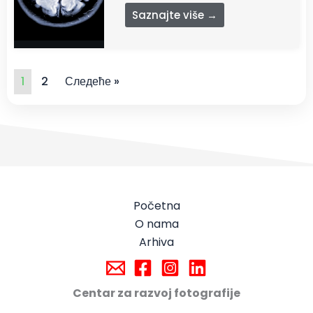
Saznajte više →
1
2
Следеће »
Početna
O nama
Arhiva
Centar za razvoj fotografije
Beograd, Srbija