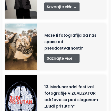
Saznajte više →
Može li fotografija da nas
spase od
pseudostvarnosti?
Saznajte više →
13. Međunarodni festival
fotografije VIZUALIZATOR
održava se pod sloganom
„Budi prisutan“