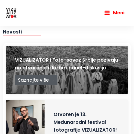
Пређи
Main
на
Meni
Menu
садржај
Novosti
VIZUALIZATOR i Foto-savez Srbije pozivaju
na otvaranje izložbe i panel-diskusiju
Saznajte više →
Otvoren je 13.
Međunarodni festival
fotografije VIZUALIZATOR!