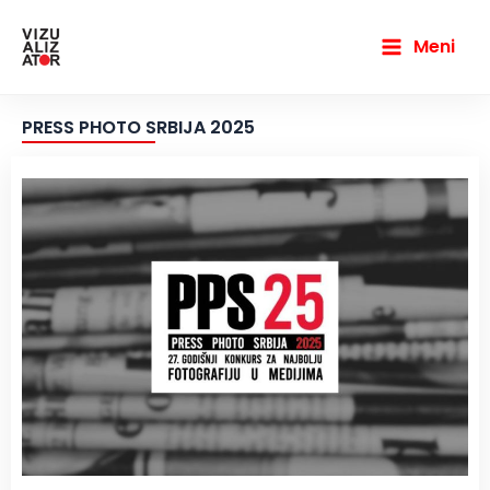
Пређи
Main
на
Meni
Menu
садржај
PRESS PHOTO SRBIJA 2025