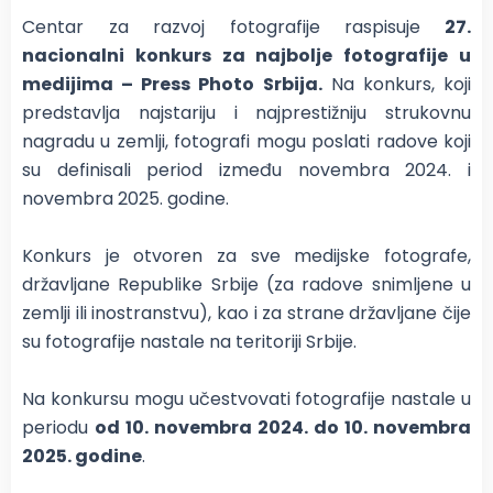
Centar za razvoj fotografije raspisuje
27.
nacionalni konkurs za najbolje fotografije u
medijima – Press Photo Srbija.
Na konkurs, koji
predstavlja najstariju i najprestižniju strukovnu
nagradu u zemlji, fotografi mogu poslati radove koji
su definisali period između novembra 2024. i
novembra 2025. godine.
Konkurs je otvoren za sve medijske fotografe,
državljane Republike Srbije (za radove snimljene u
zemlji ili inostranstvu), kao i za strane državljane čije
su fotografije nastale na teritoriji Srbije.
Na konkursu mogu učestvovati fotografije nastale u
periodu
od 10. novembra 2024. do 10. novembra
2025. godine
.