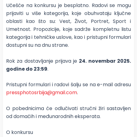
Učešće na konkursu je besplatno. Radovi se mogu
prijaviti u više kategorija, koje obuhvataju ključne
oblasti kao što su: Vest, Život, Portret, Sport i
Umetnost. Propozicije, koje sadrže kompletnu listu
kategorija i tehničke uslove, kao i pristupni formulari
dostupni su na dnu strane.
Rok za dostavljanje prijava je
24. novembar 2025.
godine do 23:59
.
Pristupni formulari i radovi šalju se na e-mail adresu
pressphotosrbija@gmail.com
.
O pobednicima će odlučivati stručni žiri sastavljen
od domaćih i međunarodnih eksperata.
O konkursu