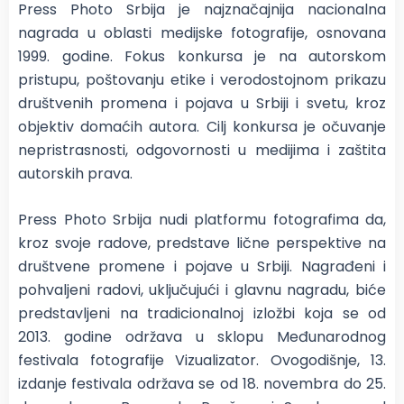
Press Photo Srbija je najznačajnija nacionalna
nagrada u oblasti medijske fotografije, osnovana
1999. godine. Fokus konkursa je na autorskom
pristupu, poštovanju etike i verodostojnom prikazu
društvenih promena i pojava u Srbiji i svetu, kroz
objektiv domaćih autora. Cilj konkursa je očuvanje
nepristrasnosti, odgovornosti u medijima i zaštita
autorskih prava.
Press Photo Srbija nudi platformu fotografima da,
kroz svoje radove, predstave lične perspektive na
društvene promene i pojave u Srbiji. Nagrađeni i
pohvaljeni radovi, uključujući i glavnu nagradu, biće
predstavljeni na tradicionalnoj izložbi koja se od
2013. godine održava u sklopu Međunarodnog
festivala fotografije Vizualizator. Ovogodišnje, 13.
izdanje festivala održava se od 18. novembra do 25.