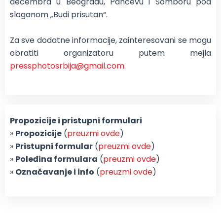
decembra u Beogradu, Pančevu i Somboru pod
sloganom „Budi prisutan“.
Za sve dodatne informacije, zainteresovani se mogu
obratiti organizatoru putem mejla
pressphotosrbija@gmail.com
.
Propozicije i pristupni formulari
»
Propozicije
(
preuzmi ovde
)
»
Pristupni formular
(
preuzmi ovde
)
»
Poleđina formulara
(
preuzmi ovde
)
»
Označavanje i info
(
preuzmi ovde
)