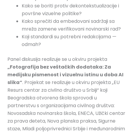
Kako se boriti protiv dekontekstualizacije i
površne vizuelne politike?
Kako sprečiti da embedovani sadržaji sa
mreža zamene verifikovani novinarski rad?
Koji standardi su potrebni redakcijama —
odmah?
Panel diskusija realizuje se u okviru projekta
„Fotografija bez veštačkih dodataka: Za
medijsku pismenost i vizuelnu istinu u doba AI
slika“
. Projekat se realizuje u okviru projekta „EU
Resurs centar za civilno društvo u Srbiji“ koji
Beogradska otvorena škola sprovodi u
partnerstvu s organizacijama civilnog društva:
Novosadska novinarska škola, ENECA, Užički centar
za prava deteta, Nova planska praksa, Sigurne
staze, Mladi poljoprivrednici Srbije i međunarodnim