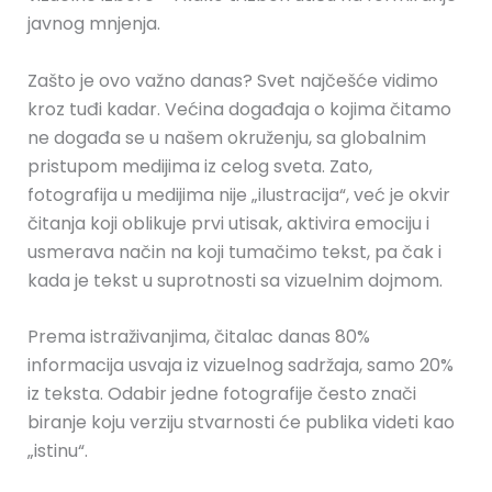
javnog mnjenja.
Zašto je ovo važno danas? Svet najčešće vidimo
kroz tuđi kadar. Većina događaja o kojima čitamo
ne događa se u našem okruženju, sa globalnim
pristupom medijima iz celog sveta. Zato,
fotografija u medijima nije „ilustracija“, već je okvir
čitanja koji oblikuje prvi utisak, aktivira emociju i
usmerava način na koji tumačimo tekst, pa čak i
kada je tekst u suprotnosti sa vizuelnim dojmom.
Prema istraživanjima, čitalac danas 80%
informacija usvaja iz vizuelnog sadržaja, samo 20%
iz teksta. Odabir jedne fotografije često znači
biranje koju verziju stvarnosti će publika videti kao
„istinu“.