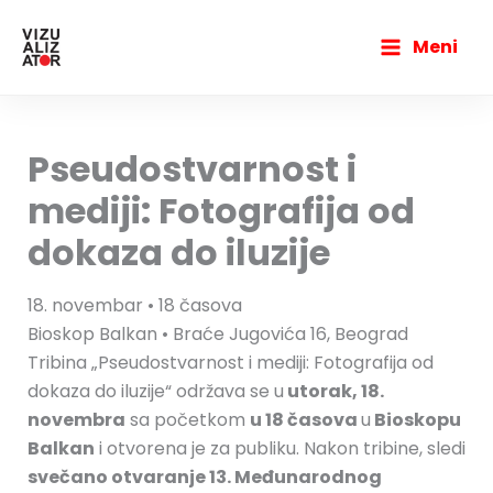
Пређи
Main
на
Meni
Menu
садржај
Pseudostvarnost i
mediji: Fotografija od
dokaza do iluzije
18. novembar • 18 časova
Bioskop Balkan • Braće Jugovića 16, Beograd
Tribina „Pseudostvarnost i mediji: Fotografija od
dokaza do iluzije“ održava se u
utorak, 18.
novembra
sa početkom
u 18 časova
u
Bioskopu
Balkan
i otvorena je za publiku. Nakon tribine, sledi
svečano otvaranje 13. Međunarodnog