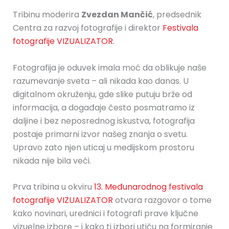
Tribinu moderira
Zvezdan Mančić
, predsednik
Centra za razvoj fotografije i direktor
Festivala
fotografije VIZUALIZATOR
.
Fotografija je oduvek imala moć da oblikuje naše
razumevanje sveta – ali nikada kao danas. U
digitalnom okruženju, gde slike putuju brže od
informacija, a događaje često posmatramo iz
daljine i bez neposrednog iskustva, fotografija
postaje primarni izvor našeg znanja o svetu.
Upravo zato njen uticaj u medijskom prostoru
nikada nije bila veći.
Prva tribina u okviru
13. Međunarodnog festivala
fotografije VIZUALIZATOR
otvara razgovor o tome
kako novinari, urednici i fotografi prave ključne
vizuelne izbore – i kako ti izbori utiču na formiranje