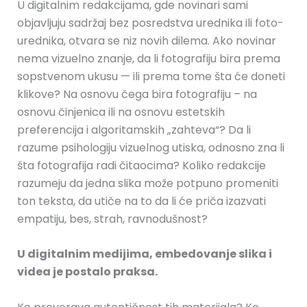
U digitalnim redakcijama, gde novinari sami
objavljuju sadržaj bez posredstva urednika ili foto-
urednika, otvara se niz novih dilema
. Ako novinar
nema vizuelno znanje, da li fotografiju bira prema
sopstvenom ukusu — ili prema tome šta će doneti
klikove? Na osnovu čega bira fotografiju – na
osnovu činjenica ili na osnovu estetskih
preferencija i algoritamskih „zahteva“?
Da li
razume psihologiju vizuelnog utiska, odnosno zna li
šta fotografija radi čitaocima? Koliko redakcije
razumeju da jedna slika može potpuno promeniti
ton teksta, da utiče na to da li će priča izazvati
empatiju, bes, strah, ravnodušnost?
U digitalnim medijima, embedovanje slika i
videa je postalo praksa.