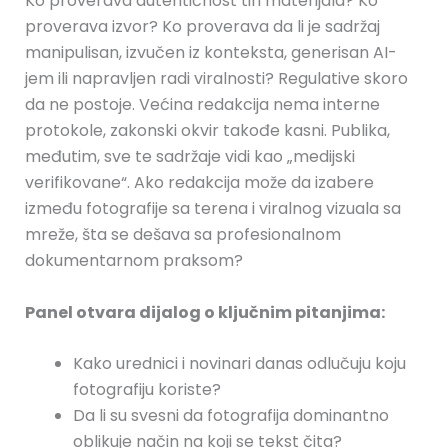
Ko proverava autentičnost tih materijala? Ko
proverava izvor? Ko proverava da li je sadržaj
manipulisan, izvučen iz konteksta, generisan AI-
jem ili napravljen radi viralnosti? Regulative skoro
da ne postoje. Većina redakcija nema interne
protokole, zakonski okvir takođe kasni. Publika,
međutim, sve te sadržaje vidi kao „medijski
verifikovane“. Ako redakcija može da izabere
između fotografije sa terena i viralnog vizuala sa
mreže, šta se dešava sa profesionalnom
dokumentarnom praksom?
Panel
otvara dijalog o ključnim pitanjima:
Kako urednici i novinari danas odlučuju koju
fotografiju koriste?
Da li su svesni da fotografija dominantno
oblikuje način na koji se tekst čita?