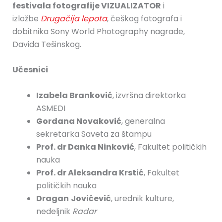
festivala fotografije VIZUALIZATOR
i
izložbe
Drugačija lepota
, češkog fotografa i
dobitnika Sony World Photography nagrade,
Davida Tešinskog.
Učesnici
Izabela Branković
, izvršna direktorka
ASMEDI
Gordana Novaković
, generalna
sekretarka Saveta za štampu
Prof. dr Danka Ninković
, Fakultet političkih
nauka
Prof. dr Aleksandra Krstić
, Fakultet
političkih nauka
Dragan
Jovićević
, urednik kulture,
nedeljnik
Radar