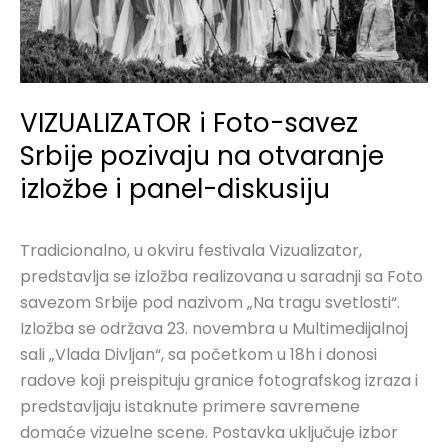
otvaranje
izložbe
i
panel-
VIZUALIZATOR i Foto-savez
diskusiju
Srbije pozivaju na otvaranje
izložbe i panel-diskusiju
Tradicionalno, u okviru festivala Vizualizator,
predstavlja se izložba realizovana u saradnji sa Foto
savezom Srbije pod nazivom „Na tragu svetlosti“.
Izložba se održava 23. novembra u Multimedijalnoj
sali „Vlada Divljan“, sa početkom u 18h i donosi
radove koji preispituju granice fotografskog izraza i
predstavljaju istaknute primere savremene
domaće vizuelne scene. Postavka uključuje izbor