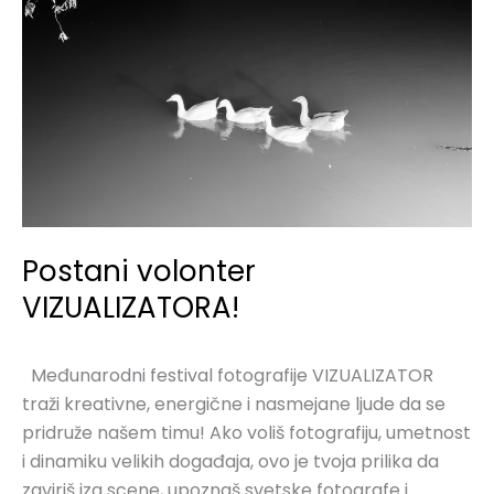
Postani volonter
VIZUALIZATORA!
Međunarodni festival fotografije VIZUALIZATOR
traži kreativne, energične i nasmejane ljude da se
pridruže našem timu! Ako voliš fotografiju, umetnost
i dinamiku velikih događaja, ovo je tvoja prilika da
zaviriš iza scene, upoznaš svetske fotografe i