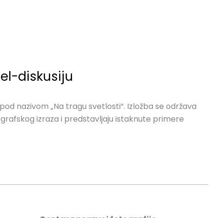
el-diskusiju
e pod nazivom „Na tragu svetlosti“. Izložba se održava
ografskog izraza i predstavljaju istaknute primere