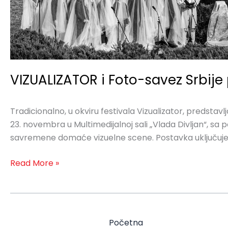
otvaranje
izložbe
i
panel-
diskusiju
VIZUALIZATOR i Foto-savez Srbije 
Tradicionalno, u okviru festivala Vizualizator, predstav
23. novembra u Multimedijalnoj sali „Vlada Divljan“, sa 
savremene domaće vizuelne scene. Postavka uključuje
Read More »
Početna