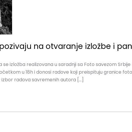
pozivaju na otvaranje izložbe i pan
lja se izložba realizovana u saradnji sa Foto savezom Srbij
početkom u 18h i donosi radove koji preispituju granice fot
 izbor radova savremenih autora […]