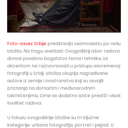
Foto-savez Srbije
predstavlja osamnaestu po redu
izložbu
Na tragu svetlosti
. Ovogodišnji izbor radova
donosi posebno bogatstvo tema i tehnika, sa
akcentom na raznovrsnosti u pristupu savremenoj
fotografiji u Srbiji. Izložba okuplja nagrađivane
autore iz zemlje i inostranstva koji su osvojili
priznanja na domaćim i međunarodnim
takmičenjima, čime se dodatno ističe prestiž i visok
kvalitet radova.
U fokusu ovogodišnje izložbe su tri ključne
kategorije: urbana fotografija, portret i pejzaž. U