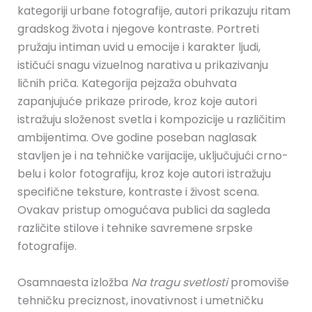
kategoriji urbane fotografije, autori prikazuju ritam
gradskog života i njegove kontraste. Portreti
pružaju intiman uvid u emocije i karakter ljudi,
ističući snagu vizuelnog narativa u prikazivanju
ličnih priča. Kategorija pejzaža obuhvata
zapanjujuće prikaze prirode, kroz koje autori
istražuju složenost svetla i kompozicije u različitim
ambijentima. Ove godine poseban naglasak
stavljen je i na tehničke varijacije, uključujući crno-
belu i kolor fotografiju, kroz koje autori istražuju
specifične teksture, kontraste i živost scena.
Ovakav pristup omogućava publici da sagleda
različite stilove i tehnike savremene srpske
fotografije.
Osamnaesta izložba
Na tragu svetlosti
promoviše
tehničku preciznost, inovativnost i umetničku