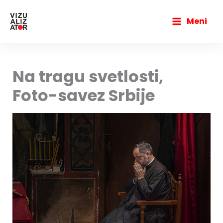
Пређи
Main
на
Meni
Menu
садржај
Na tragu svetlosti,
Foto-savez Srbije