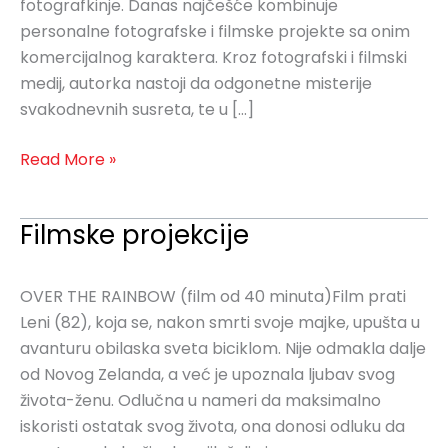
fotografkinje. Danas najčešće kombinuje
personalne fotografske i filmske projekte sa onim
komercijalnog karaktera. Kroz fotografski i filmski
medij, autorka nastoji da odgonetne misterije
svakodnevnih susreta, te u […]
Read More »
Filmske projekcije
Filmske
projekcije
OVER THE RAINBOW (film od 40 minuta)Film prati
Leni (82), koja se, nakon smrti svoje majke, upušta u
avanturu obilaska sveta biciklom. Nije odmakla dalje
od Novog Zelanda, a već je upoznala ljubav svog
života-ženu. Odlučna u nameri da maksimalno
iskoristi ostatak svog života, ona donosi odluku da