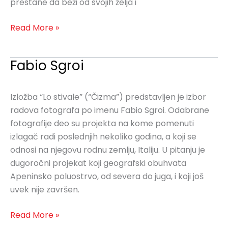
prestane da beži od svojih želja i
Read More »
Fabio Sgroi
Fabio
Sgroi
Izložba “Lo stivale” (“Čizma”) predstavljen je izbor
radova fotografa po imenu Fabio Sgroi. Odabrane
fotografije deo su projekta na kome pomenuti
izlagač radi poslednjih nekoliko godina, a koji se
odnosi na njegovu rodnu zemlju, Italiju. U pitanju je
dugoročni projekat koji geografski obuhvata
Apeninsko poluostrvo, od severa do juga, i koji još
uvek nije završen.
Read More »