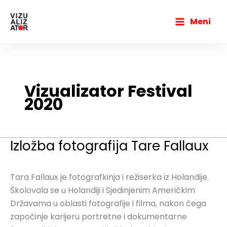
Пређи
Main
на
Meni
Menu
садржај
Vizualizator Festival
2020
Izložba fotografija Tare Fallaux
Izložba
fotografija
Tare
Tara Fallaux je fotografkinja i režiserka iz Holandije.
Fallaux
Školovala se u Holandiji i Sjedinjenim Američkim
Državama u oblasti fotografije i filma, nakon čega
započinje karijeru portretne i dokumentarne