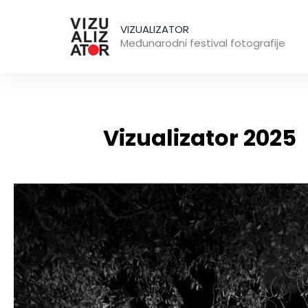
Пређи
на
VIZUALIZATOR
Međunarodni festival fotografije
садржај
Vizualizator 2025
Postani
volonter
VIZUALIZATORA!