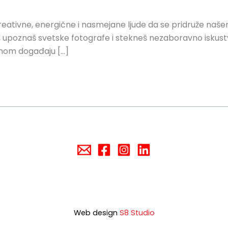
eativne, energične i nasmejane ljude da se pridruže našem
cene, upoznaš svetske fotografe i stekneš nezaboravno iskus
urnom događaju […]
Web design
S8 Studio