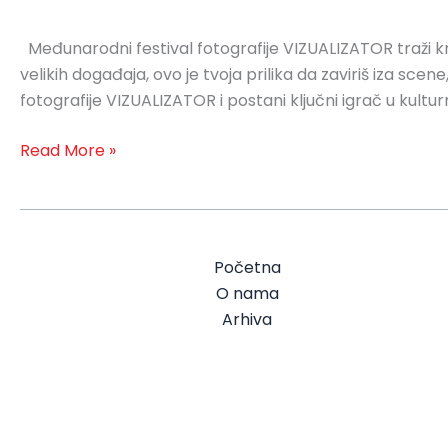
Međunarodni festival fotografije VIZUALIZATOR traži kr
velikih događaja, ovo je tvoja prilika da zaviriš iza s
fotografije VIZUALIZATOR i postani ključni igrač u kult
Read More »
Početna
O nama
Arhiva