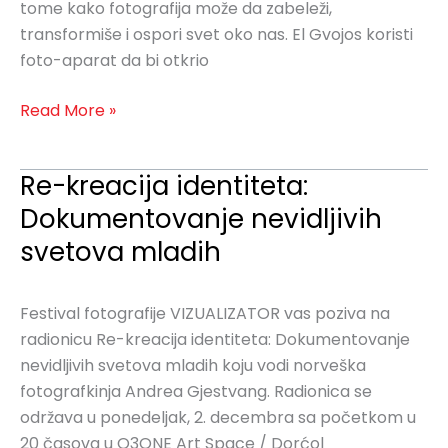
tome kako fotografija može da zabeleži,
transformiše i ospori svet oko nas. El Gvojos koristi
foto-aparat da bi otkrio
Read More »
Re-kreacija identiteta:
Re-
kreacija
Dokumentovanje nevidljivih
identiteta:
svetova mladih
Dokumentovanje
nevidljivih
svetova
Festival fotografije VIZUALIZATOR vas poziva na
mladih
radionicu Re-kreacija identiteta: Dokumentovanje
nevidljivih svetova mladih koju vodi norveška
fotografkinja Andrea Gjestvang. Radionica se
održava u ponedeljak, 2. decembra sa početkom u
20 časova u O3ONE Art Space / Dorćol