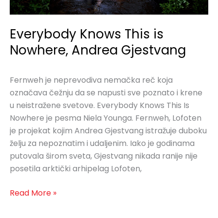
Everybody Knows This is
Nowhere, Andrea Gjestvang
Fernweh je neprevodiva nemačka reč koja
označava čežnju da se napusti sve poznato i krene
u neistražene svetove. Everybody Knows This Is
Nowhere je pesma Niela Younga. Fernweh, Lofoten
je projekat kojim Andrea Gjestvang istražuje duboku
želju za nepoznatim i udaljenim. Iako je godinama
putovala širom sveta, Gjestvang nikada ranije nije
posetila arktički arhipelag Lofoten,
Read More »