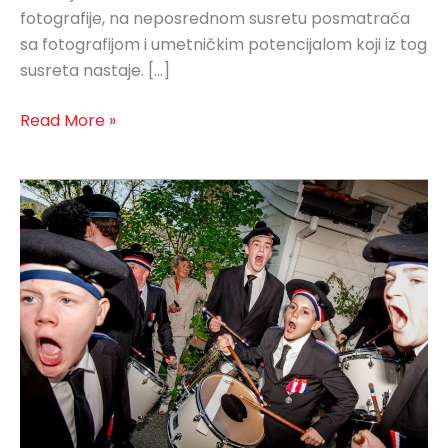
fotografije, na neposrednom susretu posmatrača
sa fotografijom i umetničkim potencijalom koji iz tog
susreta nastaje. […]
Read More »
Ne
možemo
da
se
žalimo,
Helge
Skodvin