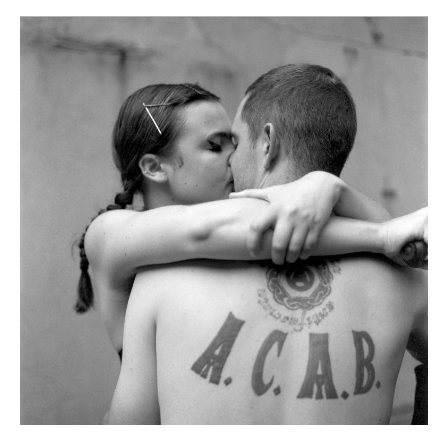
Next
of
Kin,
Oxiea
Villamonte