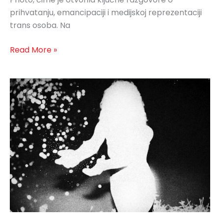
prihvatanju, emancipaciji i medijskoj reprezentaciji
trans osoba. Na
Read More »
A
šta
ako
nestanem?,
Kiša
Radić