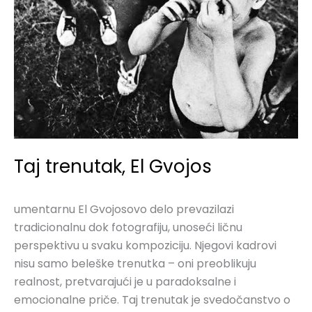
Taj trenutak, El Gvojos
umentarnu El Gvojosovo delo prevazilazi
tradicionalnu dok fotografiju, unoseći ličnu
perspektivu u svaku kompoziciju. Njegovi kadrovi
nisu samo beleške trenutka – oni preoblikuju
realnost, pretvarajući je u paradoksalne i
emocionalne priče. Taj trenutak je svedočanstvo o