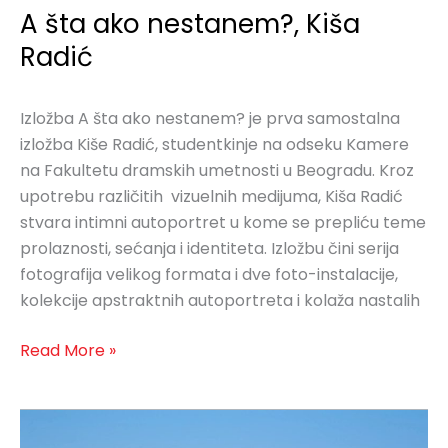
A šta ako nestanem?, Kiša
Radić
Izložba A šta ako nestanem? je prva samostalna
izložba Kiše Radić, studentkinje na odseku Kamere
na Fakultetu dramskih umetnosti u Beogradu. Kroz
upotrebu različitih vizuelnih medijuma, Kiša Radić
stvara intimni autoportret u kome se prepliću teme
prolaznosti, sećanja i identiteta. Izložbu čini serija
fotografija velikog formata i dve foto-instalacije,
kolekcije apstraktnih autoportreta i kolaža nastalih
Read More »
Halal
Riviera,