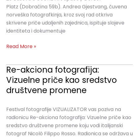
Platz (Dobračina 59b). Andrea Gjestvang, čuvena
norveška fotografkinja, kroz svoj rad otkriva
skrivene priče udaljenih zajednica, ispituje slojeve
identiteta i dokumentuje
Read More »
Re-akciona fotografija:
Re-
akciona
Vizuelne priče kao sredstvo
fotografija:
društvene promene
Vizuelne
priče
kao
Festival fotografije VIZUALIZATOR vas poziva na
sredstvo
radionicu Re-akciona fotografija: Vizuelne priče kao
društvene
sredstvo društvene promene koju vodi italijanski
promene
fotograf Nicolò Filippo Rosso. Radionica se održava u