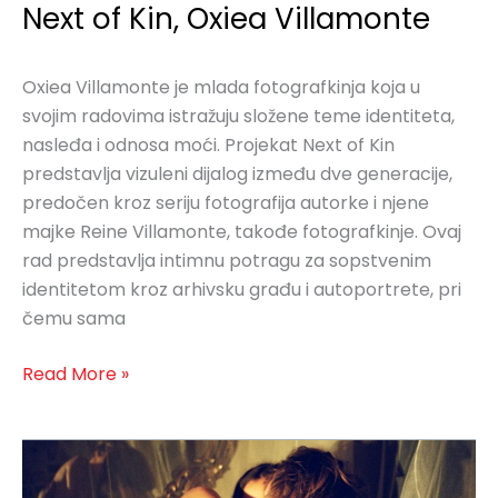
Next of Kin, Oxiea Villamonte
Oxiea Villamonte je mlada fotografkinja koja u
svojim radovima istražuju složene teme identiteta,
nasleđa i odnosa moći. Projekat Next of Kin
predstavlja vizuleni dijalog između dve generacije,
predočen kroz seriju fotografija autorke i njene
majke Reine Villamonte, takođe fotografkinje. Ovaj
rad predstavlja intimnu potragu za sopstvenim
identitetom kroz arhivsku građu i autoportrete, pri
čemu sama
Read More »
BOYS
DO