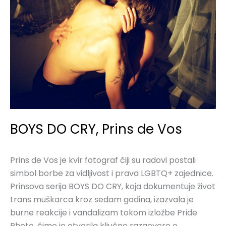
CRY,
Prins
de
Vos
BOYS DO CRY, Prins de Vos
Prins de Vos je kvir fotograf čiji su radovi postali
simbol borbe za vidljivost i prava LGBTQ+ zajednice.
Prinsova serija BOYS DO CRY, koja dokumentuje život
trans muškarca kroz sedam godina, izazvala je
burne reakcije i vandalizam tokom izložbe Pride
Photo, čime je otvorila ključne razgovore o