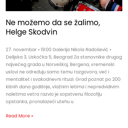
Ne možemo da se žalimo,
Helge Skodvin
27. novembar • 19:00 Galerija Nikola Radošević •
Delijska 3, Uskočka 5, Beograd Za stanovnike drugog
najvećeg grada u Norveškoj, Bergena, vremenski
uslovi ne određuju samo temu razgovora, već i
mentalitet i svakodnevni ritual. Grad poznat po 200
kišnih dana godišnje, vlažnim letima i nepredvidivim
naletima vetra razvio je sopstvenu filozofiju
opstanka, pronalazeći utehu u
Read More »