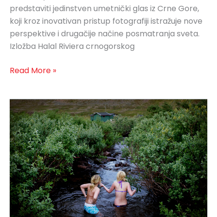
predstaviti jedinstven umetnički glas iz Crne Gore,
koji kroz inovativan pristup fotografiji istražuje nove
perspektive i drugačije načine posmatranja sveta.
Izložba Halal Riviera crnogorskog
Read More »
Everybody
Knows
This
is
Nowhere,
Andrea
Gjestvang