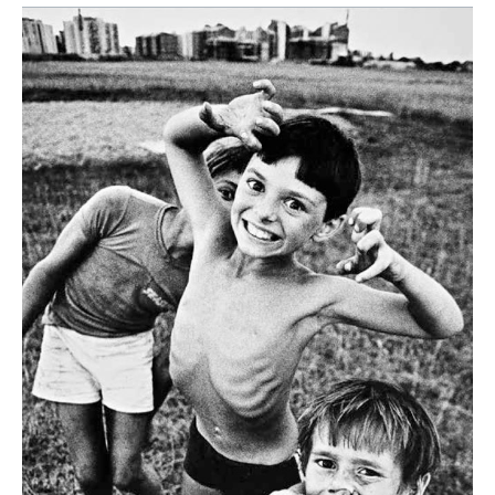
Taj
trenutak,
El
Gvojos