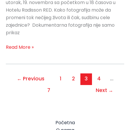
utorak, 19. novembra sa početkom u 18 časova u
Hotelu Radisson RED. Kako fotografija može da
promeni tok nečijeg života ili čak, sudbinu cele
zajednice? Dokumentarna fotografija nije samo
prikaz
Read More »
←
Previous
1
2
3
4
…
7
Next
→
Početna