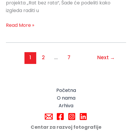
projekta „Rat bez rata“, Šade će podeliti kako
izgleda raditi u
Read More »
1
2
…
7
Next
→
Početna
O nama
Arhiva
Centar za razvoj fotografije