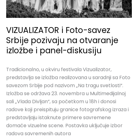
izložbe
i
panel-
VIZUALIZATOR i Foto-savez
diskusiju
Srbije pozivaju na otvaranje
izložbe i panel-diskusiju
Tradicionalno, u okviru festivala Vizualizator,
predstavlja se izložba realizovana u saradnji sa Foto
savezom Srbije pod nazivom „Na tragu svetlosti“.
Izložba se održava 23. novembra u Multimedijalnoj
sali „Vlada Divljan“, sa početkom u 18h i donosi
radove koji preispituju granice fotografskog izraza i
predstavljaju istaknute primere savremene
domaće vizuelne scene. Postavka uključuje izbor
radova savremenih autora