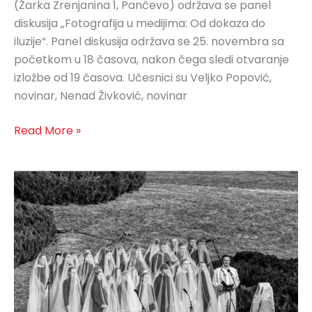
(Žarka Zrenjanina 1, Pančevo) održava se panel
diskusija „Fotografija u medijima: Od dokaza do
iluzije“. Panel diskusija održava se 25. novembra sa
početkom u 18 časova, nakon čega sledi otvaranje
izložbe od 19 časova. Učesnici su Veljko Popović,
novinar, Nenad Živković, novinar
Read More »
VIZUALIZATOR
i
Foto-
savez
Srbije
pozivaju
na
otvaranje