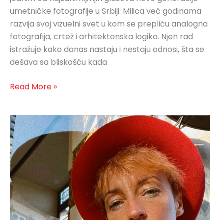
umetničke fotografije u Srbiji. Milica već godinama
razvija svoj vizuelni svet u kom se prepliću analogna
fotografija, crtež i arhitektonska logika. Njen rad
istražuje kako danas nastaju i nestaju odnosi, šta se
dešava sa bliskošću kada
Read More »
Artist
Talk:
Pauliana
Valente
Pimentel