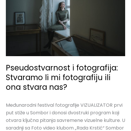
li
mi
fotografiju
ili
ona
stvara
nas?
Pseudostvarnost i fotografija:
Stvaramo li mi fotografiju ili
ona stvara nas?
Međunarodni festival fotografije VIZUALIZATOR prvi
put stiže u Sombor i donosi dvostruki program koji
otvara ključna pitanja savremene vizuelne kulture. U
saradnji sa Foto video klubom „Rada Krstić“ Sombor