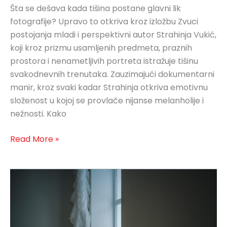
Šta se dešava kada tišina postane glavni lik
fotografije? Upravo to otkriva kroz izložbu Zvuci
postojanja mladi i perspektivni autor Strahinja Vukić,
koji kroz prizmu usamljenih predmeta, praznih
prostora i nenametljivih portreta istražuje tišinu
svakodnevnih trenutaka. Zauzimajući dokumentarni
manir, kroz svaki kadar Strahinja otkriva emotivnu
složenost u kojoj se provlače nijanse melanholije i
nežnosti. Kako
Read More »
Pseudostvarnost
i
fotografija:
Stvaramo