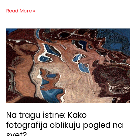
Read More »
Na
tragu
istine:
Kako
fotografija
oblikuju
pogled
na
svet?
Na tragu istine: Kako
fotografija oblikuju pogled na
svet?