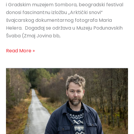
i Gradskim muzejem Sombora, beogradski festival
donosi fascinantnu izložbu „Arktički snovi“
švajcarskog dokumentarnog fotografa Maria
Helera. Događaj se održava u Muzeju Podunavskih
Švaba (Zmaj Jovina bb,
Read More »
Artist
Talk:
Helge
Skodvin