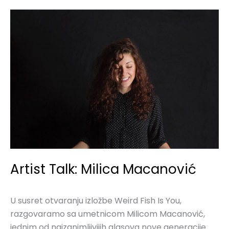
Artist
Talk:
Milica
Macanović
Artist Talk: Milica Macanović
U susret otvaranju izložbe Weird Fish Is You,
razgovaramo sa umetnicom Milicom Macanović,
jednim od najzanimljivijih glasova nove generacije